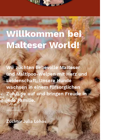
Willkommen bei
Malteser World!
Wir züchten liebevolle Malteser
und Maltipoo-Welpen mit Herz und
Leidenschaft. Unsere Hunde
wachsen in einem fürsorglichen
Zuhause auf und bringen Freude in
jede Familie.
Züchter Julia Lohos