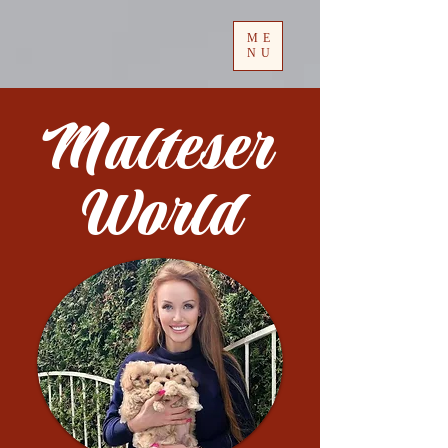
ME
NU
Malteser
World